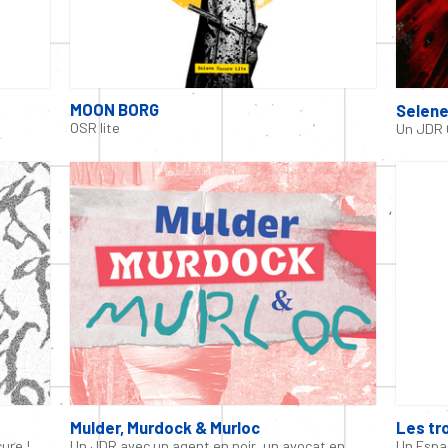
MOON BORG
Selene
OSR lite
Un JDR 
Mulder, Murdock & Murloc
Les tr
ure !
Un JDR avec un agent en noir, un avocat en
Un Espac