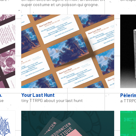
super costume et un poisson qui grogne.
.
Your Last Hunt
Pèleri
se
tiny TTRPG about your last hunt
a TTRPG