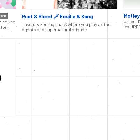
Motley
Rust & Blood 🗡 Rouille & Sang
12€
un jeu d
e et une
Lasers & Feelings hack where you play as the
les JRP
rton.
agents of a supernatural brigade.