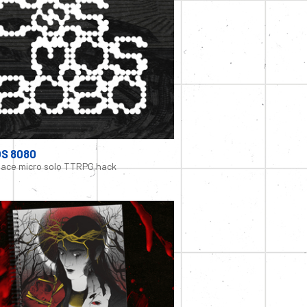
S 8080
ace micro solo TTRPG hack